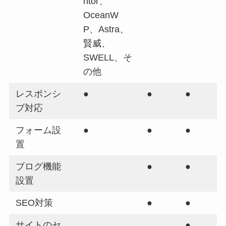
ntor、
OceanW
P、Astra、
賢威、
SWELL、そ
の他
レスポンシ
●
●
●
ブ対応
フォーム設
●
●
●
置
ブログ機能
●
●
設置
SEO対策
●
●
サイトのセ
●